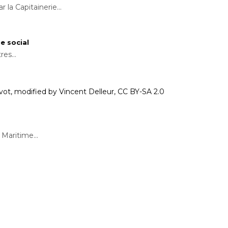
la Capitainerie...
e social
es...
Maritime...