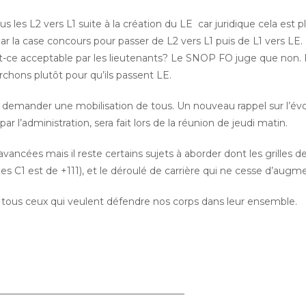
les L2 vers L1 suite à la création du LE car juridique cela est p
ar la case concours pour passer de L2 vers L1 puis de L1 vers LE.
Est-ce acceptable par les lieutenants? Le SNOP FO juge que non.
rchons plutôt pour qu’ils passent LE.
doit demander une mobilisation de tous. Un nouveau rappel sur l’év
r l’administration, sera fait lors de la réunion de jeudi matin.
vancées mais il reste certains sujets à aborder dont les grilles d
 les C1 est de +111), et le déroulé de carrière qui ne cesse d’augm
ous ceux qui veulent défendre nos corps dans leur ensemble.
————————————————————