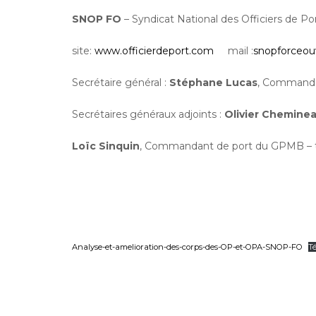
SNOP FO
– Syndicat National des Officiers de P
site:
www.officierdeport.com
mail :
snopforceou
Secrétaire général :
Stéphane Lucas
, Commandan
Secrétaires généraux adjoints :
Olivier Chemine
Loïc Sinquin
, Commandant de port du GPMB – t
Analyse-et-amelioration-des-corps-des-OP-et-OPA-SNOP-FO
T