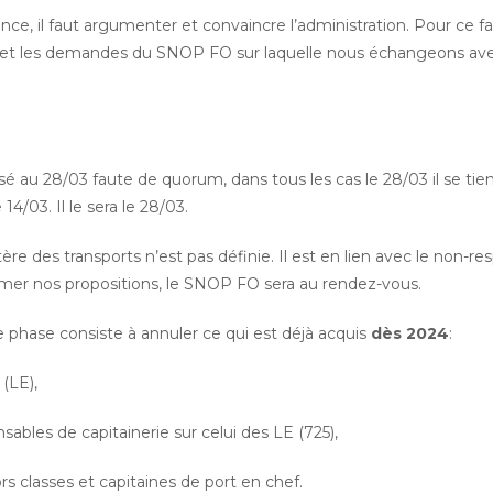
 il faut argumenter et convaincre l’administration. Pour ce fai
ion et les demandes du SNOP FO sur laquelle nous échangeons av
sé au 28/03 faute de quorum, dans tous les cas le 28/03 il se tien
4/03. Il le sera le 28/03.
tère des transports n’est pas définie. Il est en lien avec le non-re
imer nos propositions, le SNOP FO sera au rendez-vous.
ère phase consiste à annuler ce qui est déjà acquis
dès 2024
:
LE),
 de capitainerie sur celui des LE (725),
classes et capitaines de port en chef.