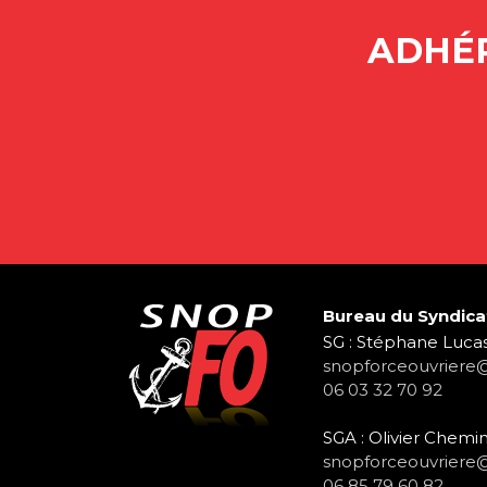
ADHÉR
Bureau du Syndica
SG : Stéphane Lucas
snopforceouvriere
06 03 32 70 92
SGA : Olivier Chemin
snopforceouvriere
06 85 79 60 82