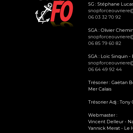
SG : Stéphane Lucas
snopforceouvriere
06 03 32 70 92
SGA : Olivier Chemin
snopforceouvriere
06 85 79 60 82
SGA : Loïc Sinquin 
snopforceouvriere
06 64 49 92 44
Trésorier : Gaëtan
Mer Calais
Trésorier Adj : Tony
Webmaster :
Vincent Delleur - N
Yannick Merat - Le 