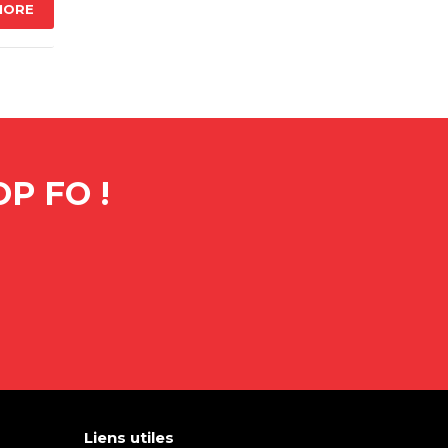
MORE
P FO !
Liens utiles