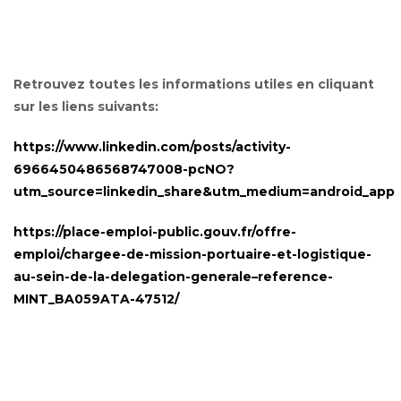
Retrouvez toutes les informations utiles en cliquant
sur les liens suivants:
https://www.linkedin.com/posts/activity-
6966450486568747008-pcNO?
utm_source=linkedin_share&utm_medium=android_app
https://place-emploi-public.gouv.fr/offre-
emploi/chargee-de-mission-portuaire-et-logistique-
au-sein-de-la-delegation-generale–reference-
MINT_BA059ATA-47512/