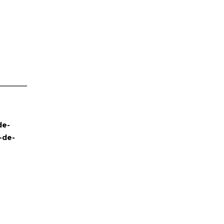
de-
-de-