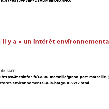
28_RYF65TJFPVEPFD3HDMBBOKXNHQ/
 il y a « un intérêt environnementa
 de l’AFP
:
https://mesinfos.fr/13000-marseille/grand-port-marseille-l
interet-environnemental-a-la-barge-183377.html