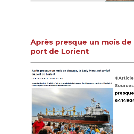
Après presque un mois de b
port de Lorient
©Articl
Sources
presque
641490