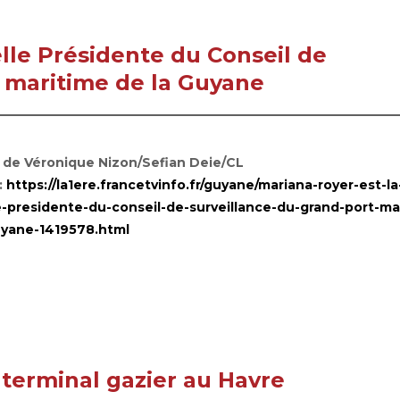
lle Présidente du Conseil de
t maritime de la Guyane
e de Véronique Nizon/Sefian Deie/CL
:
https://la1ere.francetvinfo.fr/guyane/mariana-royer-est-la
e-presidente-du-conseil-de-surveillance-du-grand-port-ma
uyane-1419578.html
 terminal gazier au Havre