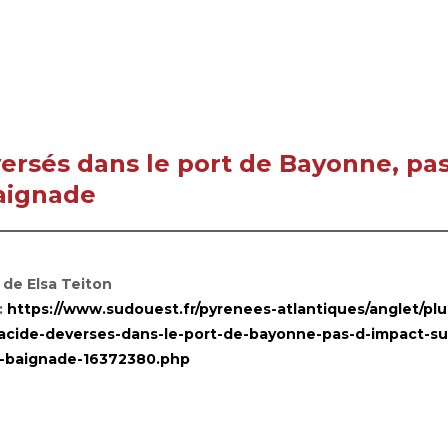
éversés dans le port de Bayonne, pa
baignade
 de Elsa Teiton
:
https://www.sudouest.fr/pyrenees-atlantiques/anglet/plu
d-acide-deverses-dans-le-port-de-bayonne-pas-d-impact-su
-baignade-16372380.php