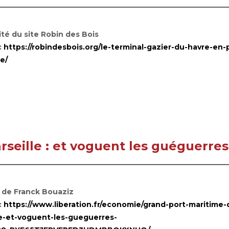
té du site Robin des Bois
:
https://robindesbois.org/le-terminal-gazier-du-havre-en
e/
seille : et voguent les guéguerres
e de Franck Bouaziz
:
https://www.liberation.fr/economie/grand-port-maritime-
le-et-voguent-les-gueguerres-