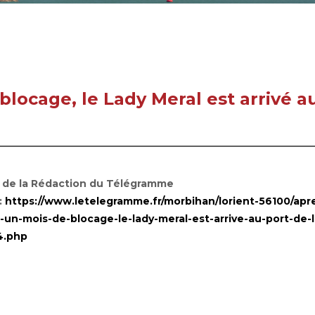
locage, le Lady Meral est arrivé a
e de la Rédaction du Télégramme
:
https://www.letelegramme.fr/morbihan/lorient-56100/apr
-un-mois-de-blocage-le-lady-meral-est-arrive-au-port-de-l
4.php