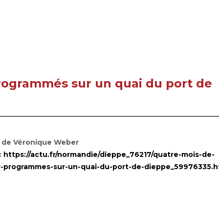
rogrammés sur un quai du port de
e de Véronique Weber
:
https://actu.fr/normandie/dieppe_76217/quatre-mois-de-
r-programmes-sur-un-quai-du-port-de-dieppe_59976335.h