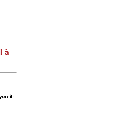
l à
yon-il-